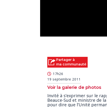
0
seconds
of
2
minutes,
59
Partager à
seconds
Volume
ma communauté
90%
17h26
19 septembre 2011
Voir la galerie de photos
Invité à s’exprimer sur le r
Beauce-Sud et ministre de la 
pour dire que l’Unité perman