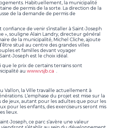
 logements. Habituellement, la municipalité
ine de permis de la sorte. La direction de la
hausse de la demande de permis de
confiance de venir s’installer à Saint-Joseph
e », souligne Alain Landry, directeur général
maire de la municipalité, Michel Cliche, ajoute
’être situé au centre des grandes villes
ouples et familles devant voyager
Saint-Joseph est le choix idéal.
que le prix de certains terrains sont
nicipalité au
www.vsjb.ca
.
llon, la Ville travaille actuellement à
érations. L’emphase du projet est mise sur la
s de jeux, autant pour les adultes que pour les
eux pour les enfants, des exerciseurs seront mis
es lieux.
aint-Joseph, ce parc s’avère une valeur
 viendront s’établir au sein du développement