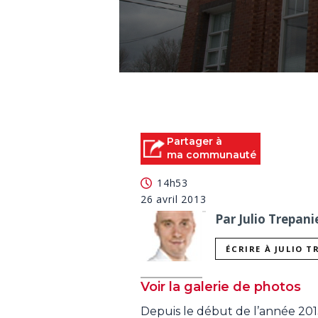
0
seconds
of
0
seconds
Volume
90%
Partager à
ma communauté
14h53
26 avril 2013
Par Julio Trepani
ÉCRIRE À JULIO T
Voir la galerie de photos
Depuis le début de l’année 2013