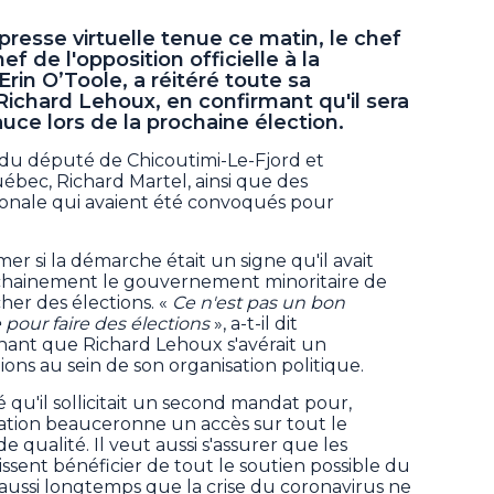
resse virtuelle tenue ce matin, le chef
f de l'opposition officielle à la
n O’Toole, a réitéré toute sa
ichard Lehoux, en confirmant qu'il sera
uce lors de la prochaine élection.
rd du député de Chicoutimi-Le-Fjord et
ébec, Richard Martel, ainsi que des
ionale qui avaient été convoqués pour
er si la démarche était un signe qu'il avait
rochainement le gouvernement minoritaire de
her des élections. «
Ce n'est pas un bon
our faire des élections
», a-t-il dit
nant que Richard Lehoux s'avérait un
ons au sein de son organisation politique.
é qu'il sollicitait un second mandat pour,
ation beauceronne un accès sur tout le
de qualité. Il veut aussi s'assurer que les
ent bénéficier de tout le soutien possible du
ussi longtemps que la crise du coronavirus ne