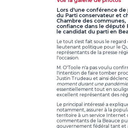
Voir la galerie de photos
Lors d'une conférence de p
du Parti conservateur et che
Chambre des communes, Eri
confiance dans le député R
le candidat du parti en Bea
Le tout s'est fait sous le rega
lieutenant politique pour le Qu
représentants de la presse rég
l'occasion.
M. O'Toole n'a pas voulu confirm
l'intention de faire tomber p
Justin Trudeau et ainsi déclenc
moment durant une pandémie p
essentiellement tout en soulig
excellent représentant des régi
Le principal intéressé a expliqu
notamment, assurer à la popul
territoire à un service Internet 
commentants de la Beauce puiss
gouvernement fédéral tant et a