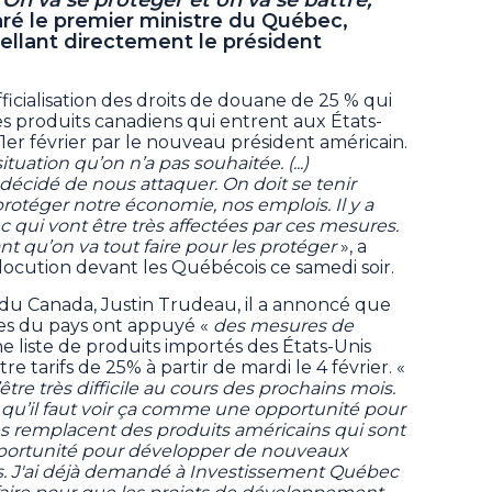
aré le premier ministre du Québec,
pellant directement le président
officialisation des droits de douane de 25 % qui
es produits canadiens qui entrent aux États-
1er février par le nouveau président américain.
uation qu’on n’a pas souhaitée. (...)
écidé de nous attaquer. On doit se tenir
protéger notre économie, nos emplois. Il y a
 qui vont être très affectées par ces mesures.
ant qu’on va tout faire pour les protéger
», a
llocution devant les Québécois ce samedi soir.
du Canada, Justin Trudeau, il a annoncé que
ires du pays ont appuyé «
des mesures de
une liste de produits importés des États-Unis
tre tarifs de 25% à partir de mardi le 4 février. «
être très difficile au cours des prochains mois.
u’il faut voir ça comme une opportunité pour
s remplacent des produits américains qui sont
 opportunité pour développer de nouveaux
. J'ai déjà demandé à Investissement Québec