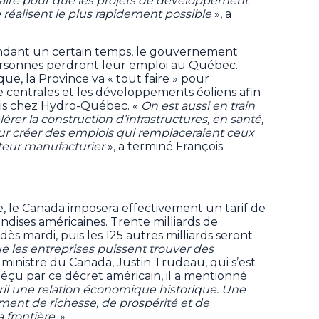
 faire pour que les projets de développement
réalisent le plus rapidement possible
», a
 pendant un certain temps, le gouvernement
rsonnes perdront leur emploi au Québec.
e, la Province va « tout faire » pour
 centrales et les développements éoliens afin
s chez Hydro-Québec. «
On est aussi en train
lérer la construction d’infrastructures, en santé,
our créer des emplois qui remplaceraient ceux
cteur manufacturier
», a terminé François
, le Canada imposera effectivement un tarif de
ndises américaines. Trente milliards de
s mardi, puis les 125 autres milliards seront
e les entreprises puissent trouver des
r ministre du Canada, Justin Trudeau, qui s’est
 Déçu par ce décret américain, il a mentionné
ril une relation économique historique. Une
lement de richesse, de prospérité et de
a frontière.
»