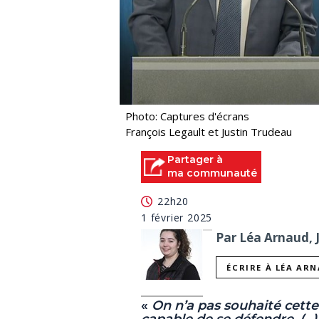
Photo: Captures d'écrans
François Legault et Justin Trudeau
Partager à
ma communauté
22h20
1 février 2025
Par Léa Arnaud, 
ÉCRIRE À LÉA AR
«
On n’a pas souhaité cett
capable de se défendre. (...