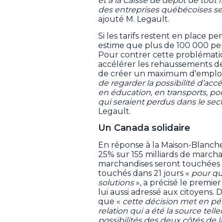
et à la Caisse de dépôt de tout
des entreprises québécoises se 
ajouté M. Legault.
Si les tarifs restent en place
estime que plus de 100 000 pe
Pour contrer cette problématiqu
accélérer les rehaussements de
de créer un maximum d'emploi
de regarder la possibilité d’accé
en éducation, en transports, p
qui seraient perdus dans le se
Legault.
Un Canada solidaire
En réponse à la Maison-Blanche
25% sur 155 milliards de marcha
marchandises seront touchées dè
touchés dans 21 jours «
pour qu
solutions
», a précisé le premie
lui aussi adressé aux citoyens.
que «
cette décision met en pé
relation qui a été la source tel
possibilités des deux côtés de l