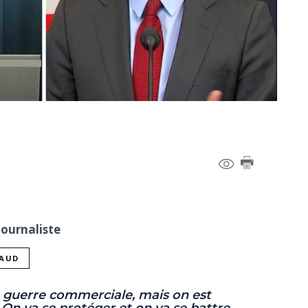
Journaliste
NAUD
e guerre commerciale, mais on est
) On va se protéger et on va se battre,