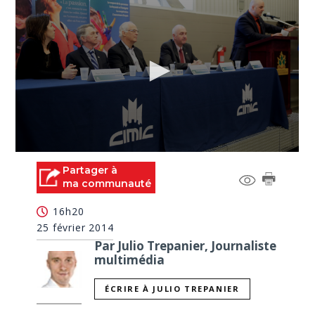
0
seconds
Partager à
of
ma communauté
2
minutes,
16h20
12
seconds
25 février 2014
Par Julio Trepanier, Journaliste
multimédia
ÉCRIRE À JULIO TREPANIER