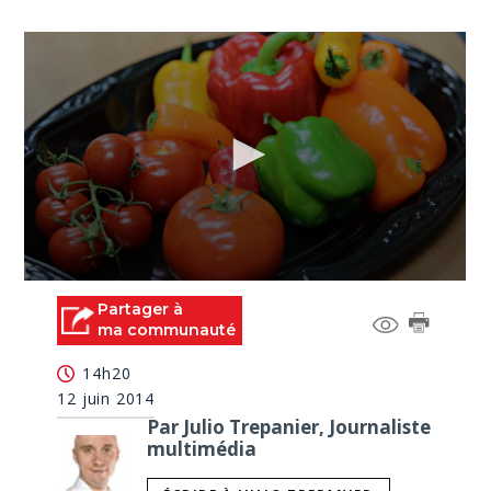
0
seconds
Partager à
of
ma communauté
0
seconds
14h20
12 juin 2014
Par Julio Trepanier, Journaliste
multimédia