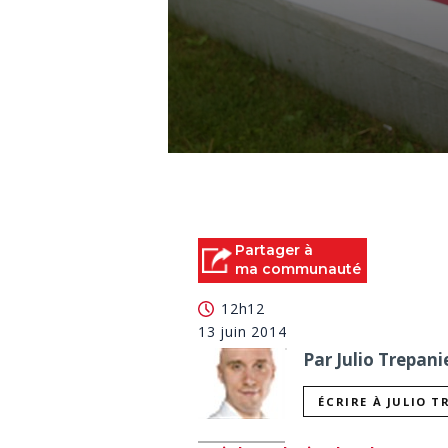
0
seconds
of
0
seconds
Volume
90%
Partager à
ma communauté
12h12
13 juin 2014
Par Julio Trepani
ÉCRIRE À JULIO T