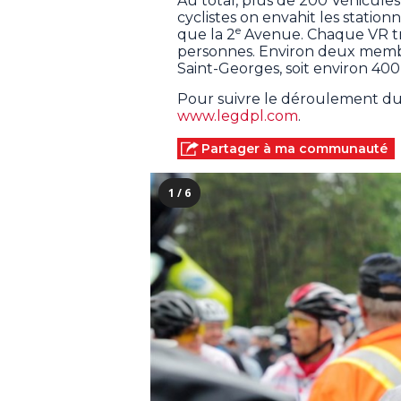
Au total, plus de 200 Véhicule
cyclistes on envahit les station
e
que la 2
Avenue. Chaque VR tr
personnes. Environ deux membr
Saint-Georges, soit environ 400 
Pour suivre le déroulement du 
www.legdpl.com
.
Partager à ma communauté
1 / 6