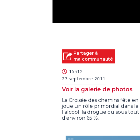
0
seconds
of
5
minutes,
6
Partager à
seconds
Volume
ma communauté
90%
15h12
27 septembre 2011
Voir la galerie de photos
La Croisée des chemins fête en 
joue un rôle primordial dans l
l’alcool, la drogue ou sous tou
d’environ 65 %.