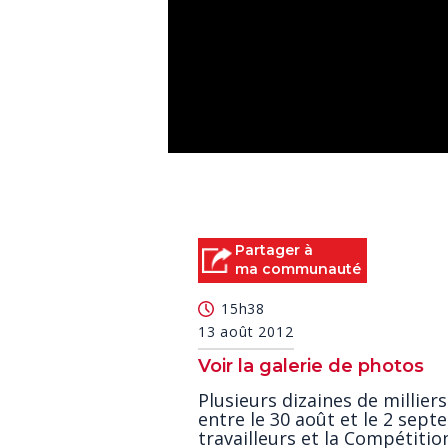
0
seconds
of
0
seconds
Volume
90%
Partager à
ma communauté
15h38
13 août 2012
Voir la galerie de photos
Plusieurs dizaines de millie
entre le 30 août et le 2 sept
travailleurs et la Compétitio