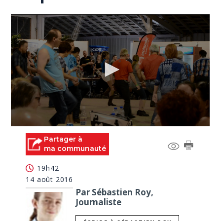
0
seconds
Partager à
of
ma communauté
1
minute,
19h42
7
seconds
14 août 2016
Par Sébastien Roy,
Journaliste