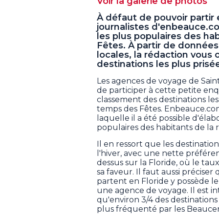
Voir la galerie de photos
À défaut de pouvoir partir
journalistes d'enbeauce.c
les plus populaires des ha
Fêtes. À partir de donnée
locales, la rédaction vous
destinations les plus pris
Les agences de voyage de Saint
de participer à cette petite en
classement des destinations le
temps des Fêtes. Enbeauce.com 
laquelle il a été possible d'éla
populaires des habitants de la 
Il en ressort que les destinatio
l'hiver, avec une nette préfére
dessus sur la Floride, où le ta
sa faveur. Il faut aussi précise
partent en Floride y possède l
une agence de voyage. Il est int
qu'environ 3/4 des destinations
plus fréquenté par les Beauce