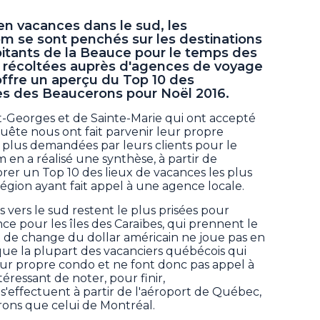
 en vacances dans le sud, les
om se sont penchés sur les destinations
bitants de la Beauce pour le temps des
s récoltées auprès d'agences de voyage
 offre un aperçu du Top 10 des
ées des Beaucerons pour Noël 2016.
-Georges et de Sainte-Marie qui ont accepté
quête nous ont fait parvenir leur propre
s plus demandées par leurs clients pour le
en a réalisé une synthèse, à partir de
borer un Top 10 des lieux de vacances les plus
région ayant fait appel à une agence locale.
ns vers le sud restent le plus prisées pour
nce pour les îles des Caraïbes, qui prennent le
ux de change du dollar américain ne joue pas en
r que la plupart des vacanciers québécois qui
eur propre condo et ne font donc pas appel à
éressant de noter, pour finir,
 s'effectuent à partir de l'aéroport de Québec,
rons que celui de Montréal.