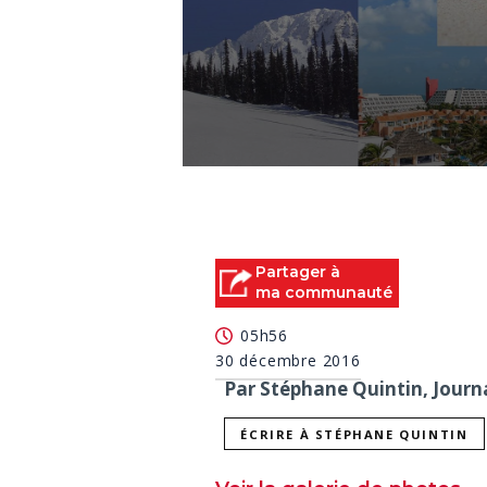
0
seconds
of
0
seconds
Volume
90%
Partager à
ma communauté
05h56
30 décembre 2016
Par Stéphane Quintin, Journa
ÉCRIRE À STÉPHANE QUINTIN