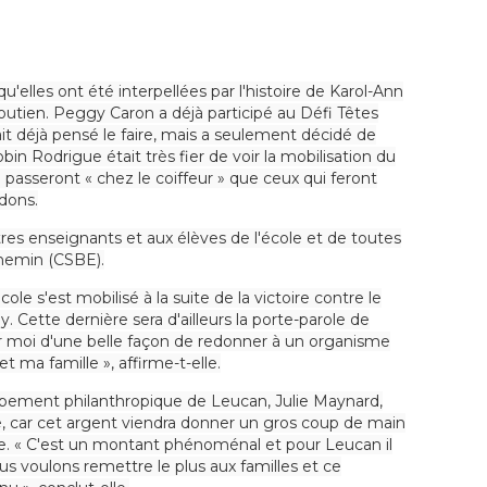
elles ont été interpellées par l'histoire de Karol-Ann
soutien. Peggy Caron a déjà participé au Défi Têtes
it déjà pensé le faire, mais a seulement décidé de
obin Rodrigue était très fier de voir la mobilisation du
 passeront « chez le coiffeur » que ceux qui feront
dons.
utres enseignants et aux élèves de l'école et de toutes
hemin (CSBE).
e s'est mobilisé à la suite de la victoire contre le
. Cette dernière sera d'ailleurs la porte-parole de
pour moi d'une belle façon de redonner à un organisme
 ma famille », affirme-t-elle.
ppement philanthropique de Leucan, Julie Maynard,
aire, car cet argent viendra donner un gros coup de main
me. « C'est un montant phénoménal et pour Leucan il
us voulons remettre le plus aux familles et ce