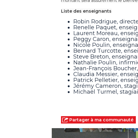
montant sera assurément le bienvenu
Liste des enseignants
Robin Rodrigue, direct
Renelle Paquet, ensei
Laurent Moreau, enseig
Peggy Caron, enseigna
Nicole Poulin, enseig
Bernard Turcotte, ense
Steve Breton, enseignan
Nathalie Poulin, infirmi
Jean-François Boucher,
Claudia Messier, ensei
Patrick Pelletier, ensei
Jérémy Cameron, stagia
Michaël Turmel, stagia
Partager à ma communauté