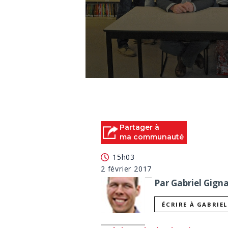
0
seconds
of
3
minutes,
43
Partager à
seconds
Volume
ma communauté
90%
15h03
2 février 2017
Par Gabriel Gigna
ÉCRIRE À GABRIE