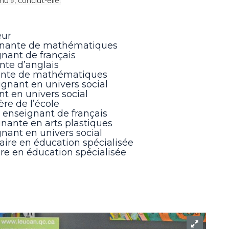
 », conclut-elle.
eur
gnante de mathématiques
nant de français
nte d’anglais
nante de mathématiques
ignant en univers social
t en univers social
ère de l’école
 enseignant de français
gnante en arts plastiques
gnant en univers social
ire en éducation spécialisée
ire en éducation spécialisée