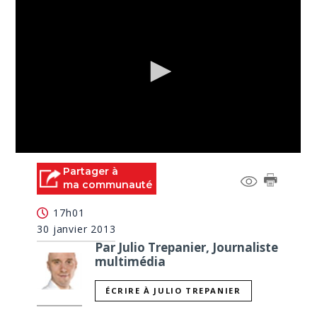
0
seconds
Partager à
of
ma communauté
0
seconds
17h01
30 janvier 2013
Par Julio Trepanier, Journaliste
multimédia
ÉCRIRE À JULIO TREPANIER