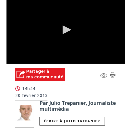
0
seconds
Partager à
of
ma communauté
1
minute,
14h44
47
seconds
20 février 2013
Par Julio Trepanier, Journaliste
multimédia
ÉCRIRE À JULIO TREPANIER