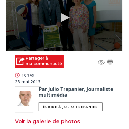
0
seconds
Partager à
of
ma communauté
2
minutes,
16h49
19
seconds
23 mai 2013
Par Julio Trepanier, Journaliste
multimédia
ÉCRIRE À JULIO TREPANIER
Voir la galerie de photos