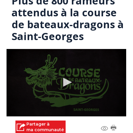
Plus de 800 rameurs
attendus à la course
de bateaux-dragons à
Saint-Georges
0
seconds
Partager à
of
ma communauté
0