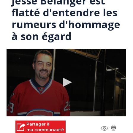
Jesse Bélanger est
flatté d'entendre les
rumeurs d'hommage
à son égard
0
seconds
Partager à
of
ma communauté
0