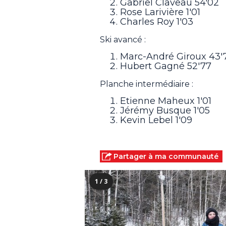
Gabriel Claveau 54'02
Rose Larivière 1'01
Charles Roy 1'03
Ski avancé :
Marc-André Giroux 43'
Hubert Gagné 52'77
Planche intermédiaire :
Etienne Maheux 1'01
Jérémy Busque 1'05
Kevin Lebel 1'09
Partager à ma communauté
1 / 3