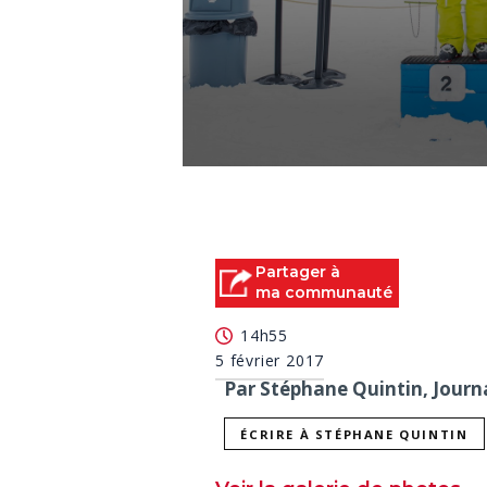
0
seconds
of
0
seconds
Volume
90%
Partager à
ma communauté
14h55
5 février 2017
Par Stéphane Quintin, Journa
ÉCRIRE À STÉPHANE QUINTIN