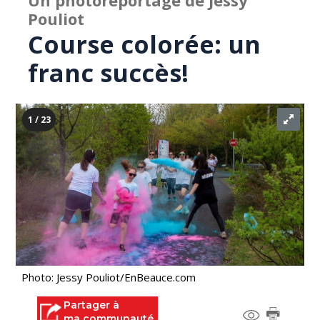
Un photoreportage de Jessy
Pouliot
Course colorée: un
franc succès!
1 / 23
Photo: Jessy Pouliot/EnBeauce.com
Partager à
ma communauté