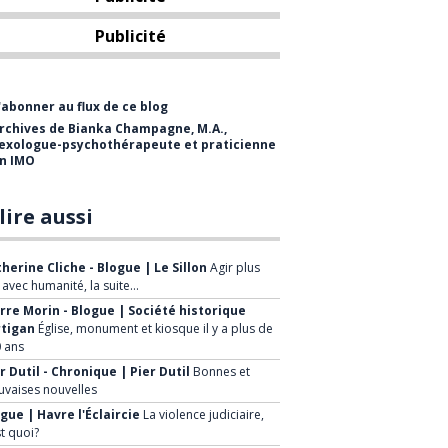
je fais avec plaisir.
Publicité
Consultation privée
Je travaille à Saint-Georges en
'abonner au flux de ce blog
tant que sexologue M.A. et
rchives de Bianka Champagne, M.A.,
exologue-psychothérapeute et praticienne
thérapeute en IMO
n IMO
(Intégration par les
mouvements oculaires). Je fais
lire aussi
de la consultation privée en
individuel et en couple. Les
herine Cliche - Blogue | Le Sillon
Agir plus
sujets pouvant être abordés
, avec humanité, la suite…
en consultations sont variés.
rre Morin - Blogue | Société historique
rtigan
Voici quelques exemples :
Église, monument et kiosque il y a plus de
 ans
L'intimité, la communication,
r Dutil - Chronique | Pier Dutil
Bonnes et
le désir sexuel, trouble lié à
vaises nouvelles
l'éjaculation, la difficulté
gue | Havre l'Éclaircie
La violence judiciaire,
st quoi?
érectile, la séparation, le deuil,