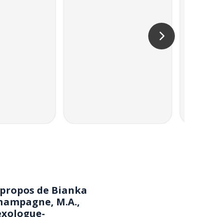
 propos de Bianka
hampagne, M.A.,
exologue-