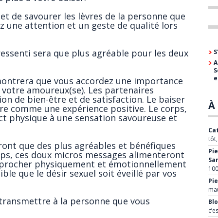
 et de savourer les lèvres de la personne que
z une attention et un geste de qualité lors
ressenti sera que plus agréable pour les deux
S
A
S
e
montrera que vous accordez une importance
à votre amoureux(se). Les partenaires
on de bien-être et de satisfaction. Le baiser
À 
re comme une expérience positive. Le corps,
act physique à une sensation savoureuse et
Cat
tôt
ont que des plus agréables et bénéfiques
Pie
mps, ces doux micros messages alimenteront
Sa
rapprocher physiquement et émotionnellement
100
ible que le désir sexuel soit éveillé par vos
Pie
mau
transmettre à la personne que vous
Blo
c’e