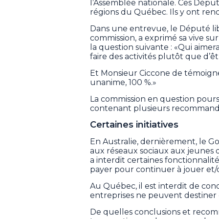
l’Assemblée nationale. Ces Député
régions du Québec. Ils y ont ren
Dans une entrevue, le Député li
commission, a exprimé sa vive sur
la question suivante : «Qui aimer
faire des activités plutôt que d’ê
Et Monsieur Ciccone de témoigner 
unanime, 100 %.»
La commission en question poursu
contenant plusieurs recommandat
Certaines initiatives
En Australie, dernièrement, le G
aux réseaux sociaux aux jeunes d
a interdit certaines fonctionnalité
payer pour continuer à jouer et/
Au Québec, il est interdit de cond
entreprises ne peuvent destiner 
De quelles conclusions et reco