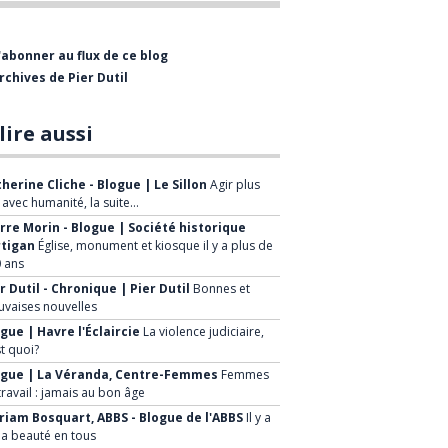
professionnelle comme
journaliste et rédacteur-en-
'abonner au flux de ce blog
chef de divers hebdomadaires,
rchives de Pier Dutil
dont l’Éclaireur-Progrès. J’ai
également collaboré à
lire aussi
plusieurs reprises à la radio et
à la télévision de Radio-
herine Cliche - Blogue | Le Sillon
Agir plus
Canada.
, avec humanité, la suite…
rre Morin - Blogue | Société historique
Après six ans, j’ai quitté le
rtigan
Église, monument et kiosque il y a plus de
 ans
journalisme pour me joindre
r Dutil - Chronique | Pier Dutil
Bonnes et
au Groupe Canam Manac où
vaises nouvelles
j’ai rempli diverses fonctions
gue | Havre l'Éclaircie
La violence judiciaire,
durant 22 ans. J’ai aussi
st quoi?
brièvement occupé des
ogue | La Véranda, Centre-Femmes
Femmes
travail : jamais au bon âge
fonctions chez Québécor et j’ai
iam Bosquart, ABBS - Blogue de l'ABBS
Il y a
été associé chez
la beauté en tous