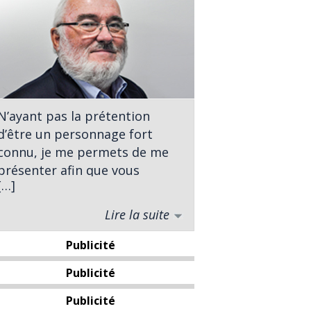
N’ayant pas la prétention
d’être un personnage fort
connu, je me permets de me
présenter afin que vous
[…]
sachiez à qui vous avez affaire.
Lire la suite
Né à St-Georges, j’ai complété
des études universitaires en
Publicité
sciences politiques à
l’Université Laval. À titre
Publicité
d’analyste politique j’ai
Publicité
entrepris ma carrière