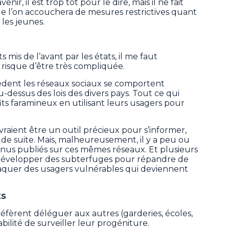
ir, il est trop tôt pour le dire, mais il ne fait
 l’on accouchera de mesures restrictives quant
 les jeunes.
 mis de l’avant par les états, il me faut
 risque d’être très compliquée.
ssèdent les réseaux sociaux se comportent
-dessus des lois des divers pays. Tout ce qui
fits faramineux en utilisant leurs usagers pour
evraient être un outil précieux pour s’informer,
 de suite. Mais, malheureusement, il y a peu ou
nus publiés sur ces mêmes réseaux. Et plusieurs
évelopper des subterfuges pour répandre de
naquer des usagers vulnérables qui deviennent
ts
réfèrent déléguer aux autres (garderies, écoles,
ilité de surveiller leur progéniture.