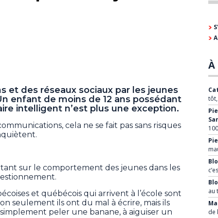
S
A
À 
ans et des réseaux sociaux par les jeunes
Cat
 Un enfant de moins de 12 ans possédant
tôt
ire intelligent n’est plus une exception.
Pie
Sa
s communications, cela ne se fait pas sans risques
100
nquiètent.
Pie
mau
Blo
rtant sur le comportement des jeunes dans les
c’e
uestionnement.
Bl
au 
coises et québécois qui arrivent à l’école sont
 seulement ils ont du mal à écrire, mais ils
Mar
t simplement peler une banane, à aiguiser un
de 