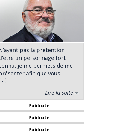
N’ayant pas la prétention
d’être un personnage fort
connu, je me permets de me
présenter afin que vous
[…]
sachiez à qui vous avez affaire.
Lire la suite
Né à St-Georges, j’ai complété
des études universitaires en
Publicité
sciences politiques à
l’Université Laval. À titre
Publicité
d’analyste politique j’ai
Publicité
entrepris ma carrière