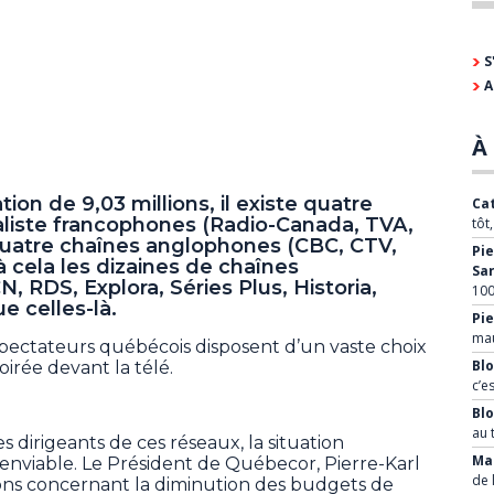
S
A
À 
on de 9,03 millions, il existe quatre
Cat
aliste francophones (Radio-Canada, TVA,
tôt
uatre chaînes anglophones (CBC, CTV,
Pie
 à cela les dizaines de chaînes
Sa
 RDS, Explora, Séries Plus, Historia,
100
 celles-là.
Pie
mau
spectateurs québécois disposent d’un vaste choix
Blo
irée devant la télé.
c’e
Bl
au 
s dirigeants de ces réseaux, la situation
Mar
d’enviable. Le Président de Québecor, Pierre-Karl
de 
ions concernant la diminution des budgets de