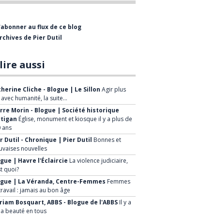
professionnelle comme
journaliste et rédacteur-en-
'abonner au flux de ce blog
chef de divers hebdomadaires,
rchives de Pier Dutil
dont l’Éclaireur-Progrès. J’ai
également collaboré à
lire aussi
plusieurs reprises à la radio et
à la télévision de Radio-
herine Cliche - Blogue | Le Sillon
Agir plus
Canada.
, avec humanité, la suite…
rre Morin - Blogue | Société historique
Après six ans, j’ai quitté le
rtigan
Église, monument et kiosque il y a plus de
 ans
journalisme pour me joindre
r Dutil - Chronique | Pier Dutil
Bonnes et
au Groupe Canam Manac où
vaises nouvelles
j’ai rempli diverses fonctions
gue | Havre l'Éclaircie
La violence judiciaire,
durant 22 ans. J’ai aussi
st quoi?
brièvement occupé des
ogue | La Véranda, Centre-Femmes
Femmes
travail : jamais au bon âge
fonctions chez Québécor et j’ai
iam Bosquart, ABBS - Blogue de l'ABBS
Il y a
été associé chez
la beauté en tous