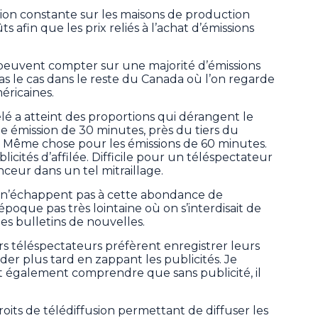
sion constante sur les maisons de production
s afin que les prix reliés à l’achat d’émissions
peuvent compter sur une majorité d’émissions
 pas le cas dans le reste du Canada où l’on regarde
éricaines.
élé a atteint des proportions qui dérangent le
e émission de 30 minutes, près du tiers du
é. Même chose pour les émissions de 60 minutes.
cités d’affilée. Difficile pour un téléspectateur
ceur dans un tel mitraillage.
 n’échappent pas à cette abondance de
époque pas très lointaine où on s’interdisait de
des bulletins de nouvelles.
rs téléspectateurs préfèrent enregistrer leurs
rder plus tard en zappant les publicités. Je
ut également comprendre que sans publicité, il
roits de télédiffusion permettant de diffuser les