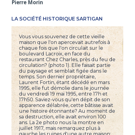
Pierre Morin
LA SOCIÉTÉ HISTORIQUE SARTIGAN
Vous vous souvenez de cette vieille
maison que l'on apercevait autrefois à
chaque fois que l'on circulait sur le
boulevard Lacroix, en face du
restaurant Chez Charles, près du feu de
circulation? (photo 1). Elle faisait partie
du paysage et semblait figée dans le
temps. Son dernier propriétaire,
Laurent Fortin, étant décédé en mars
1995, elle fut démolie dans le journée
du vendredi 19 mai 1995, entre 17h et
17h50. Saviez-vous qu'en dépit de son
apparence délabrée, cette bâtisse avait
une histoire étonnante? Au moment de
sa destruction, elle avait environ 100
ans. La 2e photo nous la montre en
juillet 1917, mais remarquez plus à
gauche les ruines d'une autre maison: