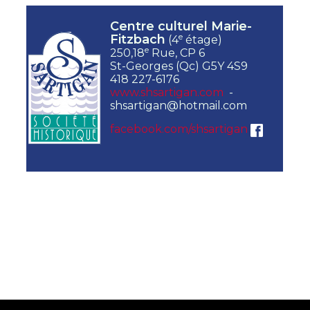
Centre culturel Marie-
e
Fitzbach
(4
étage)
e
250,18
Rue, CP 6
St-Georges (Qc) G5Y 4S9
418 227-6176
www.shsartigan.com
-
shsartigan@hotmail.com
facebook.com/shsartigan