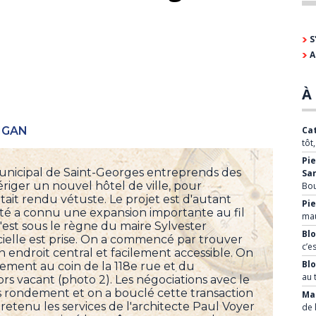
S
A
À 
IGAN
Cat
tôt
Pie
municipal de Saint-Georges entreprends des
Sa
d'ériger un nouvel hôtel de ville, pour
Bo
tait rendu vétuste. Le projet est d'autant
Pie
ité a connu une expansion importante au fil
mau
est sous le règne du maire Sylvester
Blo
ielle est prise. On a commencé par trouver
c’e
 un endroit central et facilement accessible. On
Bl
ment au coin de la 118e rue et du
au 
ors vacant (photo 2). Les négociations avec le
s rondement et on a bouclé cette transaction
Mar
 retenu les services de l'architecte Paul Voyer
de 