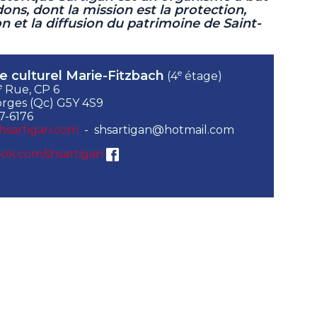
dons, dont la mission est la protection,
ion et la diffusion du patrimoine de Saint-
e
e culturel Marie-Fitzbach
(4
étage)
e
Rue, CP 6
rges (Qc) G5Y 4S9
7-6176
hsartigan.com
- shsartigan@hotmail.com
ok.com/shsartigan