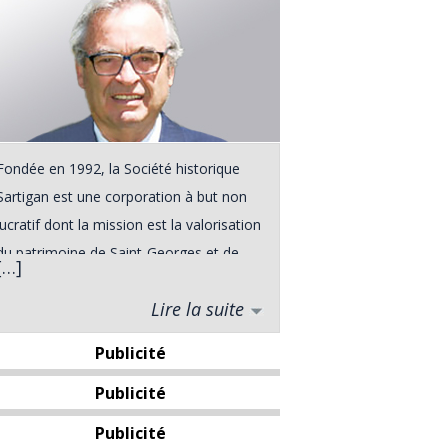
Fondée en 1992, la Société historique
Sartigan est une corporation à but non
lucratif dont la mission est la valorisation
du patrimoine de Saint-Georges et de
[…]
ses environs. Elle a vu le jour à la suite
Lire la suite
d'une rencontre entre divers intervenants
du milieu touristique de Saint-Georges,
Publicité
rencontre qui s'est déroulée dans le
Publicité
cadre du Forum Urbain de l'automne
1991. De plus, le grand public pourra
Publicité