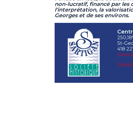
non-lucratif,
financé par les 
l'interprétation, la valorisat
Georges et de ses environs.
Centr
250,18
St-Geo
418 22
www.s
facebo