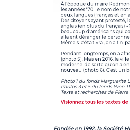
À l'époque du maire Redmond 
les années '70, le nom de notre
deux langues (français et en a
Des citoyens ayant protesté, l
anglais (en plus du français) «Ci
beaucoup d'américains qui pas
allaient déranger le personn
Même si c'était vrai, on a fini p
Pendant longtemps, on a affich
(photo 5). Mais en 2016, la v
moderne, de sorte qu'on a enl
nouveau (photo 6). C'est un be
Photo 1 du fonds Marguerite L
Photos 3 et 5 du fonds Yvon Th
Texte et recherches de Pierre 
Visionnez tous les textes de 
Fondée en 1992, la Société H