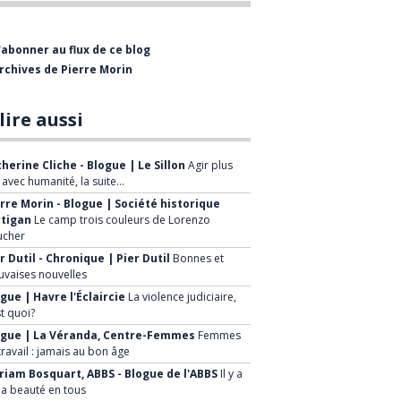
bientôt visiter le Musée de
l'Entrepreneurship Beauceron qui est
'abonner au flux de ce blog
présentement en restructuration.
rchives de Pierre Morin
La mission de la Société Historique est
de :
lire aussi
Faire connaître le patrimoine
herine Cliche - Blogue | Le Sillon
Agir plus
historique régional
, avec humanité, la suite…
rre Morin - Blogue | Société historique
Mettre en valeur le patrimoine de
rtigan
Le camp trois couleurs de Lorenzo
la ville et de ses environs
ucher
Sensibiliser la population à la
r Dutil - Chronique | Pier Dutil
Bonnes et
vaises nouvelles
sauvegarde de notre patrimoine
gue | Havre l'Éclaircie
La violence judiciaire,
Développer de nouveaux projets à
st quoi?
caractère historique, faire
ogue | La Véranda, Centre-Femmes
Femmes
travail : jamais au bon âge
connaître à la population les
iam Bosquart, ABBS - Blogue de l'ABBS
Il y a
avantages économiques et
la beauté en tous