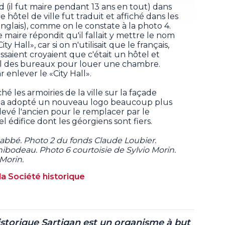
(il fut maire pendant 13 ans en tout) dans
 hôtel de ville fut traduit et affiché dans les
nglais), comme on le constate à la photo 4.
e maire répondit qu'il fallait y mettre le nom
ty Hall», car si on n'utilisait que le français,
saient croyaient que c'était un hôtel et
el des bureaux pour louer une chambre.
ar enlever le «City Hall».
é les armoiries de la ville sur la façade
ille a adopté un nouveau logo beaucoup plus
evé l'ancien pour le remplacer par le
l édifice dont les géorgiens sont fiers.
abbé. Photo 2 du fonds Claude Loubier.
ibodeau. Photo 6 courtoisie de Sylvio Morin.
Morin.
la Société historique
istorique Sartigan est un organisme à but