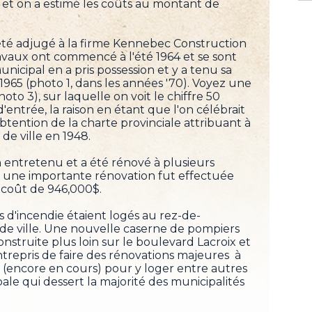
, et on a estimé les coûts au montant de
été adjugé à la firme Kennebec Construction
avaux ont commencé à l'été 1964 et se sont
unicipal en a pris possession et y a tenu sa
1965 (photo 1, dans les années '70). Voyez une
oto 3), sur laquelle on voit le chiffre 50
'entrée, la raison en étant que l'on célébrait
obtention de la charte provinciale attribuant à
de ville en 1948.
n entretenu et a été rénové à plusieurs
9, une importante rénovation fut effectuée
 coût de 946,000$.
es d'incendie étaient logés au rez-de-
 de ville. Une nouvelle caserne de pompiers
nstruite plus loin sur le boulevard Lacroix et
ntrepris de faire des rénovations majeures à
le (encore en cours) pour y loger entre autres
pale qui dessert la majorité des municipalités