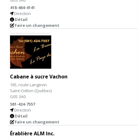
G0S 3A0
418-464-4141
Direction
Détail
Faire un changement
Cabane à sucre Vachon
165, route Langevin
Saint-Odilon
(
Québec
)
G0S 3A0
581-424-7557
Direction
Détail
Faire un changement
Érablière ALM Inc.