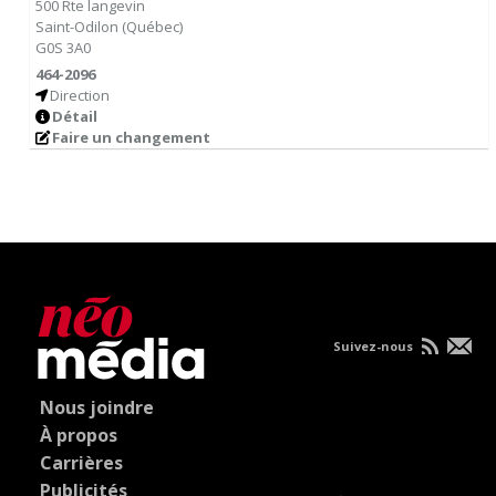
500 Rte langevin
Saint-Odilon
(
Québec
)
G0S 3A0
464-2096
Direction
Détail
Faire un changement
Suivez-nous
Nous joindre
À propos
Carrières
Publicités