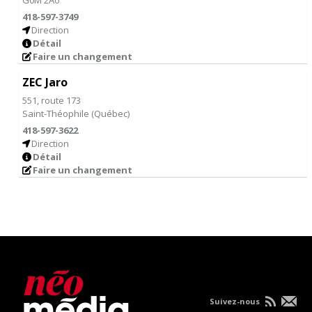
G0M 2A0
418-597-3749
Direction
Détail
Faire un changement
ZEC Jaro
551, route 173
Saint-Théophile
(
Québec
)
418-597-3622
Direction
Détail
Faire un changement
Suivez-nous