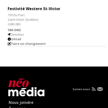
Festivité Western St-Victor
130 Du Parc
Saint-Victor
(
Québec
)
G0M 2B0
588-6462
Direction
Détail
Faire un changement
Suivez-nous
Nous joindre