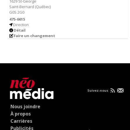
1629 St-George
Saint-Bernard
(
Québec
)
G0S 2G0
475-6615
Direction
Détail
Faire un changement
Suivez-nous
Nous joindre
À propos
Carrières
Publicités