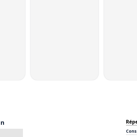
in
Rép
Cons