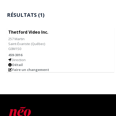
RÉSULTATS (1)
Thetford Video Inc.
257 Martin
Saint-Évariste
(
Québec
)
G0M1S0
459-3016
Direction
Détail
Faire un changement