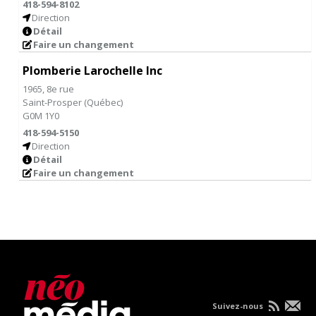
418-594-8102
Direction
Détail
Faire un changement
Plomberie Larochelle Inc
1965, 8e rue
Saint-Prosper
(
Québec
)
G0M 1Y0
418-594-5150
Direction
Détail
Faire un changement
Suivez-nous