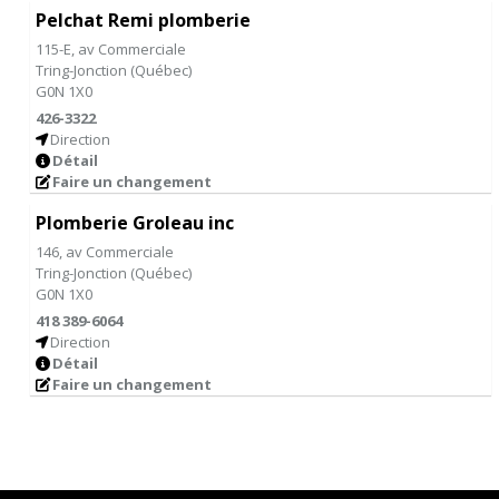
Pelchat Remi plomberie
115-E, av Commerciale
Tring-Jonction
(
Québec
)
G0N 1X0
426-3322
Direction
Détail
Faire un changement
Plomberie Groleau inc
146, av Commerciale
Tring-Jonction
(
Québec
)
G0N 1X0
418 389-6064
Direction
Détail
Faire un changement