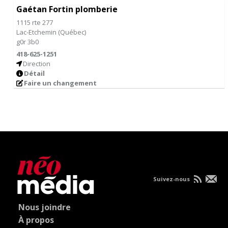
Gaétan Fortin plomberie
1115 rte 277
Lac-Etchemin
(
Québec
)
g0r 3b0
418-625-1251
Direction
Détail
Faire un changement
Suivez-nous
Nous joindre
À propos