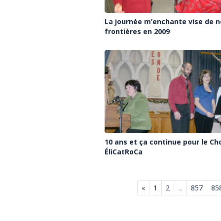
La journée m’enchante vise de n
frontières en 2009
10 ans et ça continue pour le C
ÉliCatRoCa
«
1
2
...
857
85