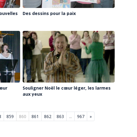
ouvelles
Des dessins pour la paix
hœur
Souligner Noël le cœur léger, les larmes
aux yeux
8
859
860
861
862
863
...
967
»