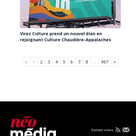
Virez Culture prend un nouvel élan en
rejoignant Culture Chaudière-Appalaches
«
1
2
3
4
5
6
7
8
...
967
»
Suivez-nous