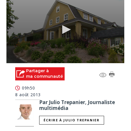
0
seconds
Partager à
of
ma communauté
0
seconds
09h50
8 août 2013
Par Julio Trepanier, Journaliste
multimédia
ÉCRIRE À JULIO TREPANIER