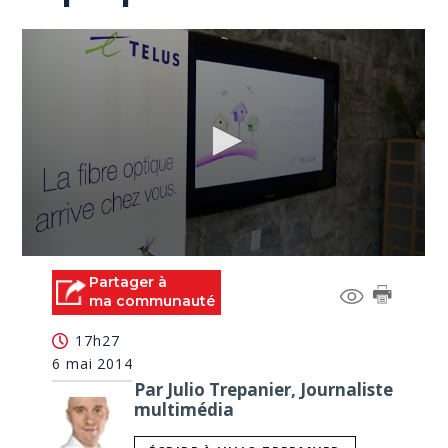
0
seconds
Partager à
of
ma communauté
0
seconds
17h27
6 mai 2014
Par Julio Trepanier, Journaliste
multimédia