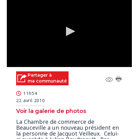
0
seconds
Partager à
of
ma communauté
0
seconds
11h54
22 avril 2010
Voir la galerie de photos
La Chambre de commerce de
Beauceville a un nouveau président en
la personne de Jacquot Veilleux. Celui-