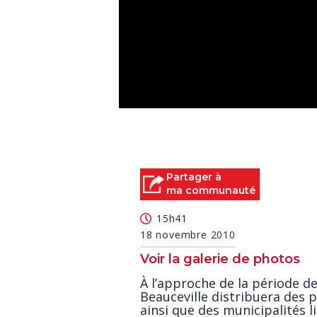
0
seconds
of
0
seconds
Volume
90%
Partager à
ma communauté
15h41
18 novembre 2010
Voir la galerie de photos
À l’approche de la période 
Beauceville distribuera des 
ainsi que des municipalités li