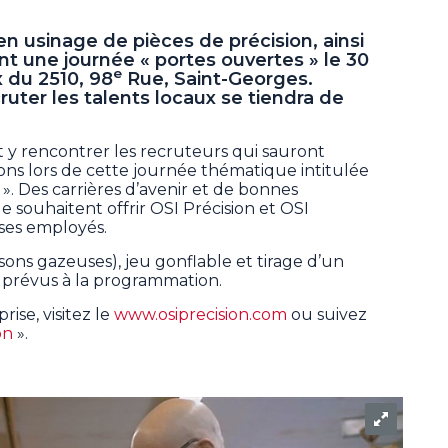
 en usinage de pièces de précision, ainsi
nt une journée « portes ouvertes » le 30
e
x du 2510, 98
Rue, Saint-Georges.
ruter les talents locaux se tiendra de
nt y rencontrer les recruteurs qui sauront
ons lors de cette journée thématique intitulée
 ». Des carrières d’avenir et de bonnes
ue souhaitent offrir OSI Précision et OSI
ses employés.
ssons gazeuses), jeu gonflable et tirage d’un
nt prévus à la programmation.
rise, visitez le
www.osiprecision.com
ou suivez
ion
».