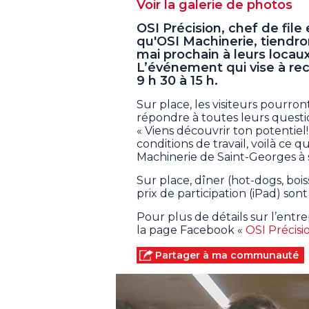
Voir la galerie de photos
OSI Précision, chef de file
qu'OSI Machinerie, tiendro
mai prochain à leurs locau
L’événement qui vise à rec
9 h 30 à 15 h.
Sur place, les visiteurs pourro
répondre à toutes leurs questi
« Viens découvrir ton potentiel!
conditions de travail, voilà ce q
Machinerie de Saint-Georges à 
Sur place, dîner (hot-dogs, boi
prix de participation (iPad) so
Pour plus de détails sur l’entrep
la page Facebook «
OSI Précis
Partager à ma communauté