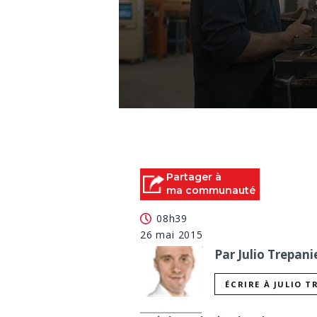
0
seconds
of
0
seconds
Volume
90%
Partager à
ma communauté
08h39
26 mai 2015
Par Julio Trepani
ÉCRIRE À JULIO T