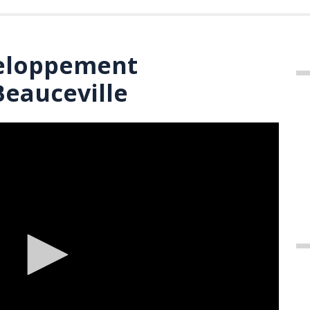
eloppement
Beauceville