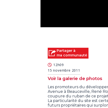
0
seconds
of
0
seconds
Volume
90%
Partager à
ma communauté
12h09
15 novembre 2011
Voir la galerie de photos
Les promoteurs du développeme
Avenue à Beauceville, René Roy
coupure du ruban de ce projet 
La particularité du site est ce
futurs propriétaires qui surplo