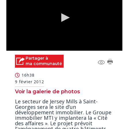
0
seconds
Partager à
of
ma communauté
0
seconds
16h38
9 février 2012
Voir la galerie de photos
Le secteur de Jersey Mills à Saint-
Georges sera le site d’un
développement immobilier. Le Groupe
immobilier MTI y implantera la « Cité
des affaires ». Le projet prévoit
l’aménagement de quatre bâtiments