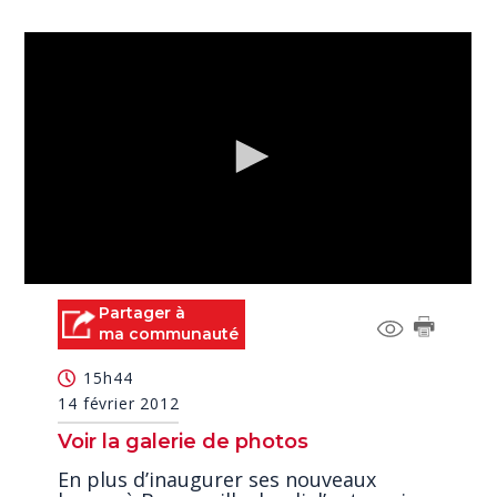
0
seconds
Partager à
of
ma communauté
0
seconds
15h44
14 février 2012
Voir la galerie de photos
En plus d’inaugurer ses nouveaux