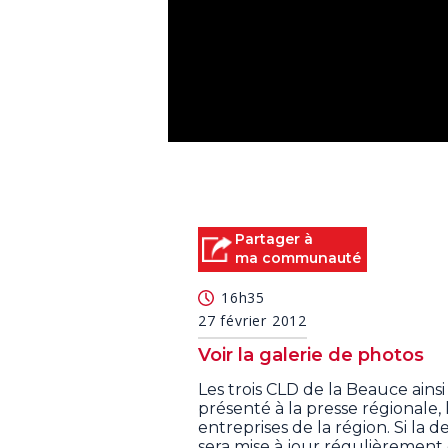
0
seconds
of
0
seconds
Volume
90%
Partager à
ma communauté
16h35
27 février 2012
Voir la galerie de photos
Les trois CLD de la Beauce ain
présenté à la presse régionale, 
entreprises de la région. Si la 
sera mise à jour régulièrement 