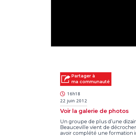
0
seconds
of
0
seconds
Volume
90%
Partager à
ma communauté
16h18
22 juin 2012
Voir la galerie de photos
Un groupe de plus d’une dizaine
Beauceville vient de décrocher
avoir complété une formation i