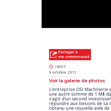
0
seconds
of
0
seconds
Volume
90%
Partager à
ma communauté
16h57
9 octobre 2012
Voir la galerie de photos
L’entreprise OSI Machinerie e
une autre somme de 1 M$ dans
s’agit d’un second investisse
répondre aux besoins de sa cl
obtenu une nouvelle aide d