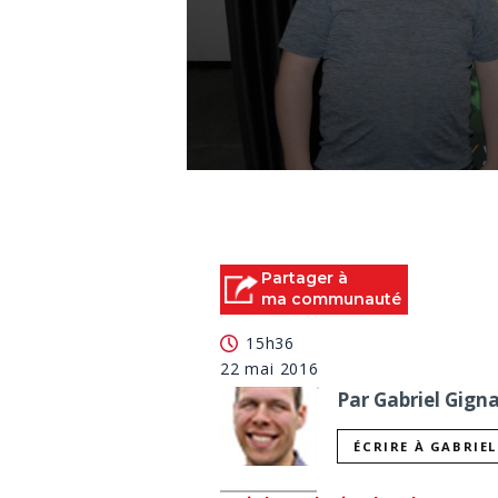
0
seconds
of
0
seconds
Volume
90%
Partager à
ma communauté
15h36
22 mai 2016
Par Gabriel Gigna
ÉCRIRE À GABRIE