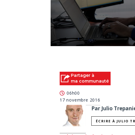
0
seconds
of
3
minutes,
21
Partager à
seconds
Volume
ma communauté
90%
06h00
17 novembre 2016
Par Julio Trepani
ÉCRIRE À JULIO T