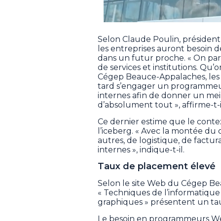
Selon Claude Poulin, président
les entreprises auront besoin
dans un futur proche. « On par
de services et institutions. Qu’
Cégep Beauce-Appalaches, les Vil
tard s’engager un programmeu
internes afin de donner un meil
d’absolument tout », affirme-t-i
Ce dernier estime que le conte
l’iceberg. « Avec la montée du
autres, de logistique, de factu
internes », indique-t-il.
Taux de placement élevé
Selon le site Web du Cégep B
« Techniques de l’informatique
graphiques » présentent un ta
Le besoin en programmeurs Web