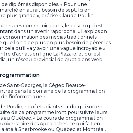
de diplômés disponibles. « Pour une
 marché en aurait besoin de sept. Ici en
re plus grande », précise Claude Poulin.
naires des communications, le besoin qui est
ntant dans un avenir rapproché. « L’explosion
 de consommation des médias traditionnels
rte que l’on a de plus en plus besoin de gérer les
 cela qu’il va y avoir une vague incroyable »,
ntre d’achats en ligne LaPlaza.io, et qui est
ia, un réseau provincial de quotidiens Web
 programmation
e de Saint-Georges, le Cégep Beauce-
entrée dans le domaine de la programmation
de l’informatique ».
e Poulin, neuf étudiants sur dix qui sortent
a suite de ce programme iront poursuivre leurs
tés au Québec. « Le cours de programmation
universitaire des Appalaches, ce qui fait en
 a été à Sherbrooke ou Québec et Montréal,