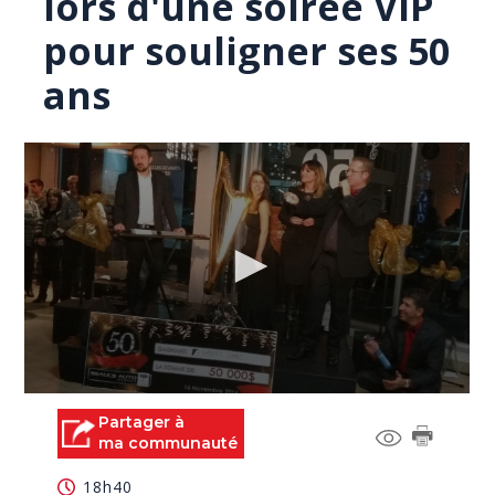
lors d'une soirée VIP
pour souligner ses 50
ans
0
seconds
Partager à
of
ma communauté
0
seconds
18h40