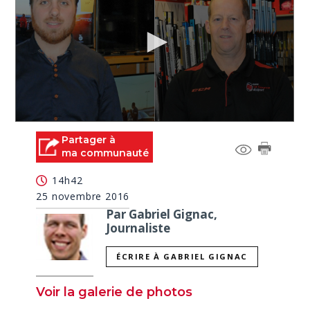
0
seconds
Partager à
of
ma communauté
0
seconds
14h42
25 novembre 2016
Par Gabriel Gignac,
Journaliste
ÉCRIRE À GABRIEL GIGNAC
Voir la galerie de photos